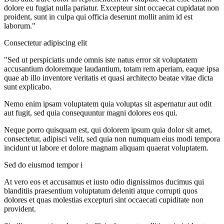
dolore eu fugiat nulla pariatur. Excepteur sint occaecat cupidatat non
proident, sunt in culpa qui officia deserunt mollit anim id est
laborum."
Consectetur adipiscing elit
"Sed ut perspiciatis unde omnis iste natus error sit voluptatem
accusantium doloremque laudantium, totam rem aperiam, eaque ipsa
quae ab illo inventore veritatis et quasi architecto beatae vitae dicta
sunt explicabo.
Nemo enim ipsam voluptatem quia voluptas sit aspernatur aut odit
aut fugit, sed quia consequuntur magni dolores eos qui.
Neque porro quisquam est, qui dolorem ipsum quia dolor sit amet,
consectetur, adipisci velit, sed quia non numquam eius modi tempora
incidunt ut labore et dolore magnam aliquam quaerat voluptatem.
Sed do eiusmod tempor i
At vero eos et accusamus et iusto odio dignissimos ducimus qui
blanditiis praesentium voluptatum deleniti atque corrupti quos
dolores et quas molestias excepturi sint occaecati cupiditate non
provident.