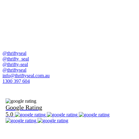
@thriftyseal
@thrifty_seal
@thrifty-seal
@thriftyseal
info@thriftyseal.com.au
1300 397 604
Find Us on Google
Google Rating
5.0
Find Us on Word Of Mouth