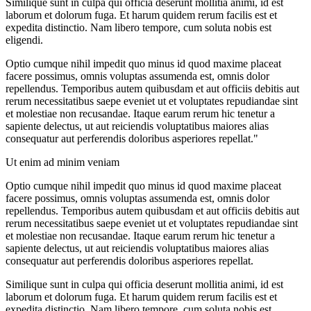
Similique sunt in culpa qui officia deserunt mollitia animi, id est
laborum et dolorum fuga. Et harum quidem rerum facilis est et
expedita distinctio. Nam libero tempore, cum soluta nobis est
eligendi.
Optio cumque nihil impedit quo minus id quod maxime placeat
facere possimus, omnis voluptas assumenda est, omnis dolor
repellendus. Temporibus autem quibusdam et aut officiis debitis aut
rerum necessitatibus saepe eveniet ut et voluptates repudiandae sint
et molestiae non recusandae. Itaque earum rerum hic tenetur a
sapiente delectus, ut aut reiciendis voluptatibus maiores alias
consequatur aut perferendis doloribus asperiores repellat."
Ut enim ad minim veniam
Optio cumque nihil impedit quo minus id quod maxime placeat
facere possimus, omnis voluptas assumenda est, omnis dolor
repellendus. Temporibus autem quibusdam et aut officiis debitis aut
rerum necessitatibus saepe eveniet ut et voluptates repudiandae sint
et molestiae non recusandae. Itaque earum rerum hic tenetur a
sapiente delectus, ut aut reiciendis voluptatibus maiores alias
consequatur aut perferendis doloribus asperiores repellat.
Similique sunt in culpa qui officia deserunt mollitia animi, id est
laborum et dolorum fuga. Et harum quidem rerum facilis est et
expedita distinctio. Nam libero tempore, cum soluta nobis est