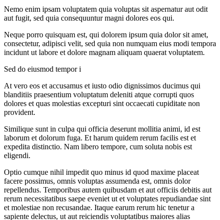
Nemo enim ipsam voluptatem quia voluptas sit aspernatur aut odit
aut fugit, sed quia consequuntur magni dolores eos qui.
Neque porro quisquam est, qui dolorem ipsum quia dolor sit amet,
consectetur, adipisci velit, sed quia non numquam eius modi tempora
incidunt ut labore et dolore magnam aliquam quaerat voluptatem.
Sed do eiusmod tempor i
At vero eos et accusamus et iusto odio dignissimos ducimus qui
blanditiis praesentium voluptatum deleniti atque corrupti quos
dolores et quas molestias excepturi sint occaecati cupiditate non
provident.
Similique sunt in culpa qui officia deserunt mollitia animi, id est
laborum et dolorum fuga. Et harum quidem rerum facilis est et
expedita distinctio. Nam libero tempore, cum soluta nobis est
eligendi.
Optio cumque nihil impedit quo minus id quod maxime placeat
facere possimus, omnis voluptas assumenda est, omnis dolor
repellendus. Temporibus autem quibusdam et aut officiis debitis aut
rerum necessitatibus saepe eveniet ut et voluptates repudiandae sint
et molestiae non recusandae. Itaque earum rerum hic tenetur a
sapiente delectus, ut aut reiciendis voluptatibus maiores alias