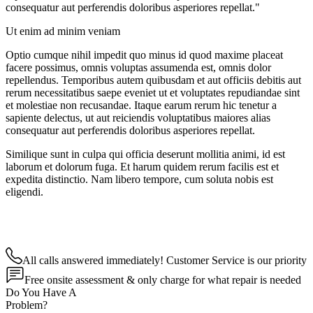
consequatur aut perferendis doloribus asperiores repellat."
Ut enim ad minim veniam
Optio cumque nihil impedit quo minus id quod maxime placeat
facere possimus, omnis voluptas assumenda est, omnis dolor
repellendus. Temporibus autem quibusdam et aut officiis debitis aut
rerum necessitatibus saepe eveniet ut et voluptates repudiandae sint
et molestiae non recusandae. Itaque earum rerum hic tenetur a
sapiente delectus, ut aut reiciendis voluptatibus maiores alias
consequatur aut perferendis doloribus asperiores repellat.
Similique sunt in culpa qui officia deserunt mollitia animi, id est
laborum et dolorum fuga. Et harum quidem rerum facilis est et
expedita distinctio. Nam libero tempore, cum soluta nobis est
eligendi.
All calls answered immediately! Customer Service is our priority
Free onsite assessment & only charge for what repair is needed
Do You Have A
Problem?