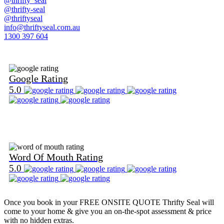
@thrifty_seal
@thrifty-seal
@thriftyseal
info@thriftyseal.com.au
1300 397 604
Find Us on Google
Google Rating
5.0
Find Us on Word Of Mouth
Word Of Mouth Rating
5.0
Once you book in your
FREE ONSITE QUOTE
Thrifty Seal will
come to your home & give you an on-the-spot assessment & price
with no hidden extras.