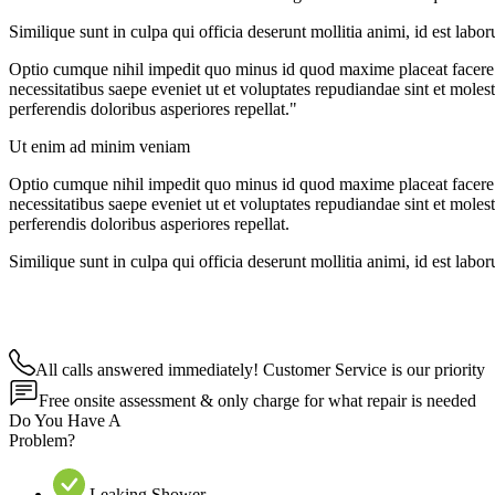
Similique sunt in culpa qui officia deserunt mollitia animi, id est lab
Optio cumque nihil impedit quo minus id quod maxime placeat facere 
necessitatibus saepe eveniet ut et voluptates repudiandae sint et moles
perferendis doloribus asperiores repellat."
Ut enim ad minim veniam
Optio cumque nihil impedit quo minus id quod maxime placeat facere 
necessitatibus saepe eveniet ut et voluptates repudiandae sint et moles
perferendis doloribus asperiores repellat.
Similique sunt in culpa qui officia deserunt mollitia animi, id est lab
All calls answered immediately! Customer Service is our priority
Free onsite assessment & only charge for what repair is needed
Do You Have A
Problem?
Leaking Shower