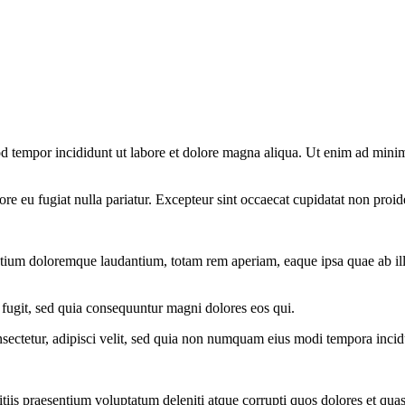
d tempor incididunt ut labore et dolore magna aliqua. Ut enim ad minim 
lore eu fugiat nulla pariatur. Excepteur sint occaecat cupidatat non proid
ntium doloremque laudantium, totam rem aperiam, eaque ipsa quae ab illo i
 fugit, sed quia consequuntur magni dolores eos qui.
sectetur, adipisci velit, sed quia non numquam eius modi tempora inci
iis praesentium voluptatum deleniti atque corrupti quos dolores et quas 