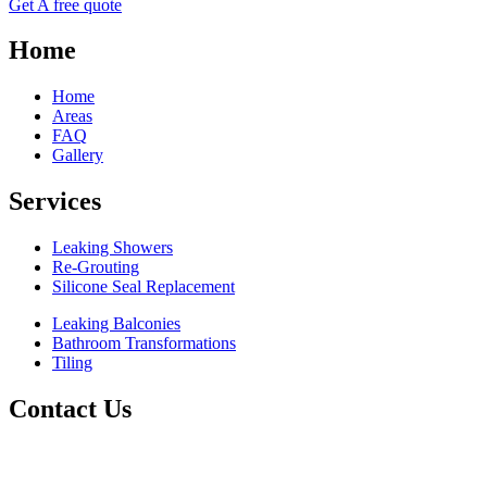
Get A free quote
Home
Home
Areas
FAQ
Gallery
Services
Leaking Showers
Re-Grouting
Silicone Seal Replacement
Leaking Balconies
Bathroom Transformations
Tiling
Contact Us