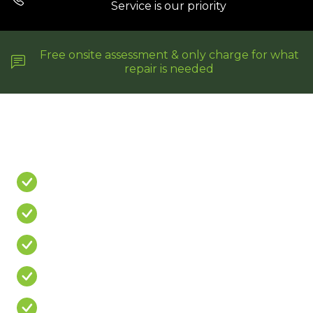
Service is our priority
Free onsite assessment & only charge for what
repair is needed
Do You Have A
PROBLEM?
Leaking Shower
Leaking Balcony
Mouldy Silicone
Cracked/Missing Grout
Over Priced Quote