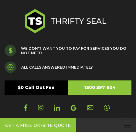
WE DON'T WANT YOU TO PAY FOR SERVICES YOU DO
NOT NEED
ALL CALLS ANSWERED IMMEDIATELY
$0 Call Out Fee
1300 397 604
GET A FREE ON-SITE QUOTE