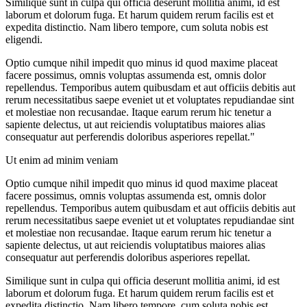
Similique sunt in culpa qui officia deserunt mollitia animi, id est
laborum et dolorum fuga. Et harum quidem rerum facilis est et
expedita distinctio. Nam libero tempore, cum soluta nobis est
eligendi.
Optio cumque nihil impedit quo minus id quod maxime placeat
facere possimus, omnis voluptas assumenda est, omnis dolor
repellendus. Temporibus autem quibusdam et aut officiis debitis aut
rerum necessitatibus saepe eveniet ut et voluptates repudiandae sint
et molestiae non recusandae. Itaque earum rerum hic tenetur a
sapiente delectus, ut aut reiciendis voluptatibus maiores alias
consequatur aut perferendis doloribus asperiores repellat."
Ut enim ad minim veniam
Optio cumque nihil impedit quo minus id quod maxime placeat
facere possimus, omnis voluptas assumenda est, omnis dolor
repellendus. Temporibus autem quibusdam et aut officiis debitis aut
rerum necessitatibus saepe eveniet ut et voluptates repudiandae sint
et molestiae non recusandae. Itaque earum rerum hic tenetur a
sapiente delectus, ut aut reiciendis voluptatibus maiores alias
consequatur aut perferendis doloribus asperiores repellat.
Similique sunt in culpa qui officia deserunt mollitia animi, id est
laborum et dolorum fuga. Et harum quidem rerum facilis est et
expedita distinctio. Nam libero tempore, cum soluta nobis est