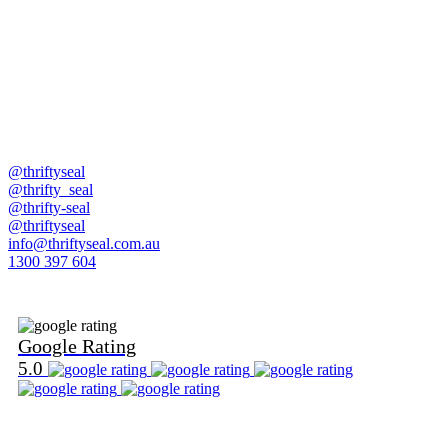
@thriftyseal
@thrifty_seal
@thrifty-seal
@thriftyseal
info@thriftyseal.com.au
1300 397 604
Find Us on Google
Google Rating
5.0
Find Us on Word Of Mouth