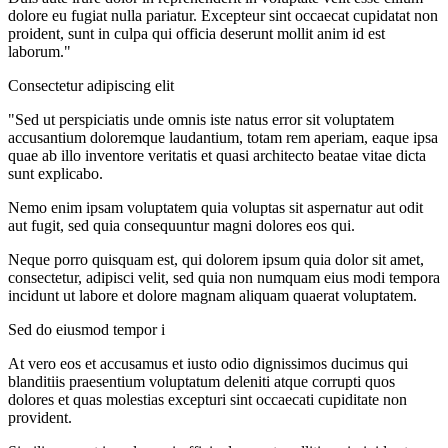
dolore eu fugiat nulla pariatur. Excepteur sint occaecat cupidatat non
proident, sunt in culpa qui officia deserunt mollit anim id est
laborum."
Consectetur adipiscing elit
"Sed ut perspiciatis unde omnis iste natus error sit voluptatem
accusantium doloremque laudantium, totam rem aperiam, eaque ipsa
quae ab illo inventore veritatis et quasi architecto beatae vitae dicta
sunt explicabo.
Nemo enim ipsam voluptatem quia voluptas sit aspernatur aut odit
aut fugit, sed quia consequuntur magni dolores eos qui.
Neque porro quisquam est, qui dolorem ipsum quia dolor sit amet,
consectetur, adipisci velit, sed quia non numquam eius modi tempora
incidunt ut labore et dolore magnam aliquam quaerat voluptatem.
Sed do eiusmod tempor i
At vero eos et accusamus et iusto odio dignissimos ducimus qui
blanditiis praesentium voluptatum deleniti atque corrupti quos
dolores et quas molestias excepturi sint occaecati cupiditate non
provident.