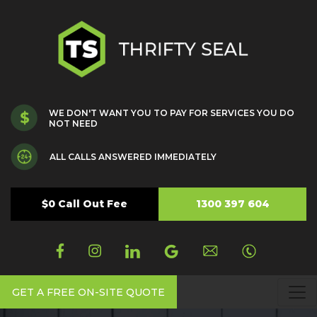
WE DON'T WANT YOU TO PAY FOR SERVICES YOU DO
NOT NEED
ALL CALLS ANSWERED IMMEDIATELY
$0 Call Out Fee
1300 397 604
GET A FREE ON-SITE QUOTE