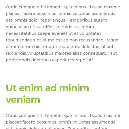
Optio cumque nihil impedit quo minus id quod maxime
placeat facere possimus, omnis voluptas assumenda
est, omnis dolor repellendus. Temporibus autem
quibusdam et aut officiis debitis aut rerum
necessitatibus saepe eveniet ut et voluptates
repudiandae sint et molestiae non recusandae. Itaque
earum rerum hic tenetur a sapiente delectus, ut aut
reiciendis voluptatibus maiores alias consequatur aut
perferendis doloribus asperiores repellat."
Ut enim ad minim
veniam
Optio cumque nihil impedit quo minus id quod maxime
placeat facere possimus, omnis voluptas assumenda
est, omnis dolor repellendus. Temporibus autem