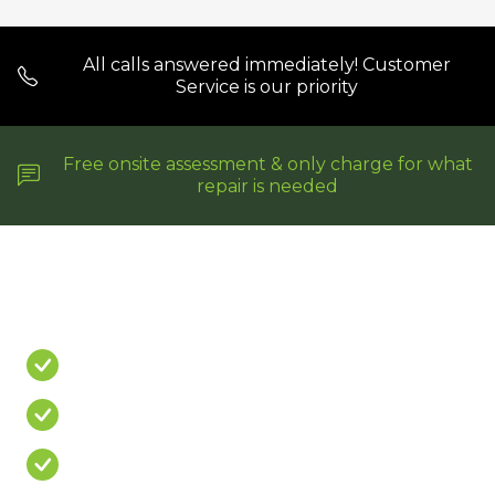
All calls answered immediately! Customer
Service is our priority
Free onsite assessment & only charge for what
repair is needed
Do You Have A
PROBLEM?
Leaking Shower
Leaking Balcony
Mouldy Silicone