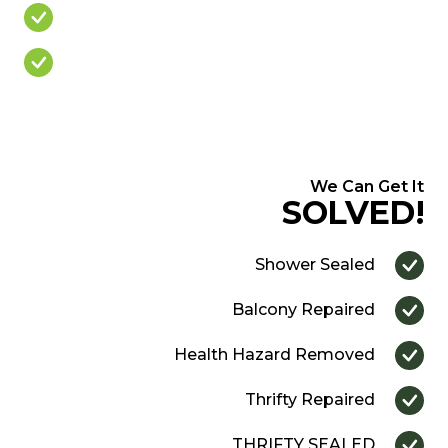
Cracked/Missing Grout
Over Priced Quote
We Can Get It
SOLVED!
Shower Sealed
Balcony Repaired
Health Hazard Removed
Thrifty Repaired
THRIFTY SEALED