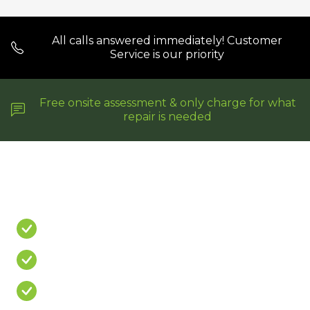
All calls answered immediately! Customer
Service is our priority
Free onsite assessment & only charge for what
repair is needed
Do You Have A
PROBLEM?
Leaking Shower
Leaking Balcony
Mouldy Silicone