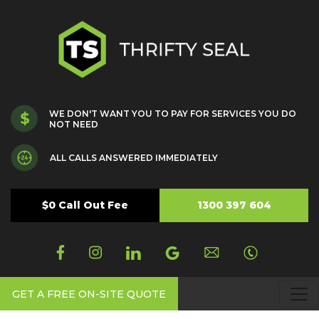
WE DON'T WANT YOU TO PAY FOR SERVICES YOU DO
NOT NEED
ALL CALLS ANSWERED IMMEDIATELY
$0 Call Out Fee
1300 397 604
GET A FREE ON-SITE QUOTE