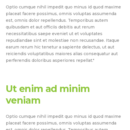
Optio cumque nihil impedit quo minus id quod maxime
placeat facere possimus, omnis voluptas assumenda
est, omnis dolor repellendus. Temporibus autem
quibusdam et aut officiis debitis aut rerum
necessitatibus saepe eveniet ut et voluptates
repudiandae sint et molestiae non recusandae. Itaque
earum rerum hic tenetur a sapiente delectus, ut aut
reiciendis voluptatibus maiores alias consequatur aut
perferendis doloribus asperiores repellat."
Ut enim ad minim
veniam
Optio cumque nihil impedit quo minus id quod maxime
placeat facere possimus, omnis voluptas assumenda
est, omnis dolor repellendus. Temporibus autem