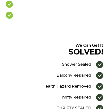
Cracked/Missing Grout
Over Priced Quote
We Can Get It
SOLVED!
Shower Sealed
Balcony Repaired
Health Hazard Removed
Thrifty Repaired
THRIFTY SEALED