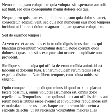
Nemo enim ipsam voluptatem quia voluptas sit aspernatur aut odit
aut fugit, sed quia consequuntur magni dolores eos qui.
Neque porro quisquam est, qui dolorem ipsum quia dolor sit amet,
consectetur, adipisci velit, sed quia non numquam eius modi tempora
incidunt ut labore et dolore magnam aliquam quaerat voluptatem.
Sed do eiusmod tempor i
At vero eos et accusamus et iusto odio dignissimos ducimus qui
blanditiis praesentium voluptatum deleniti atque corrupti quos
dolores et quas molestias excepturi sint occaecati cupiditate non
provident.
Similique sunt in culpa qui officia deserunt mollitia animi, id est
laborum et dolorum fuga. Et harum quidem rerum facilis est et
expedita distinctio. Nam libero tempore, cum soluta nobis est
eligendi.
Optio cumque nihil impedit quo minus id quod maxime placeat
facere possimus, omnis voluptas assumenda est, omnis dolor
repellendus. Temporibus autem quibusdam et aut officiis debitis aut
rerum necessitatibus saepe eveniet ut et voluptates repudiandae sint
et molestiae non recusandae. Itaque earum rerum hic tenetur a
sapiente delectus, ut aut reiciendis voluptatibus maiores alias