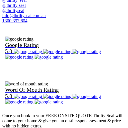
@thrifty_seal
@thrifty-seal
@thriftyseal
info@thriftyseal.com.au
1300 397 604
Find Us on Google
Google Rating
5.0
Find Us on Word Of Mouth
Word Of Mouth Rating
5.0
Once you book in your
FREE ONSITE QUOTE
Thrifty Seal will
come to your home & give you an on-the-spot assessment & price
with no hidden extras.