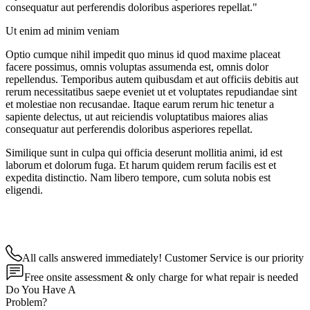
consequatur aut perferendis doloribus asperiores repellat."
Ut enim ad minim veniam
Optio cumque nihil impedit quo minus id quod maxime placeat
facere possimus, omnis voluptas assumenda est, omnis dolor
repellendus. Temporibus autem quibusdam et aut officiis debitis aut
rerum necessitatibus saepe eveniet ut et voluptates repudiandae sint
et molestiae non recusandae. Itaque earum rerum hic tenetur a
sapiente delectus, ut aut reiciendis voluptatibus maiores alias
consequatur aut perferendis doloribus asperiores repellat.
Similique sunt in culpa qui officia deserunt mollitia animi, id est
laborum et dolorum fuga. Et harum quidem rerum facilis est et
expedita distinctio. Nam libero tempore, cum soluta nobis est
eligendi.
All calls answered immediately! Customer Service is our priority
Free onsite assessment & only charge for what repair is needed
Do You Have A
Problem?