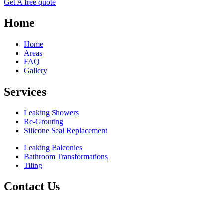
Get A free quote
Home
Home
Areas
FAQ
Gallery
Services
Leaking Showers
Re-Grouting
Silicone Seal Replacement
Leaking Balconies
Bathroom Transformations
Tiling
Contact Us