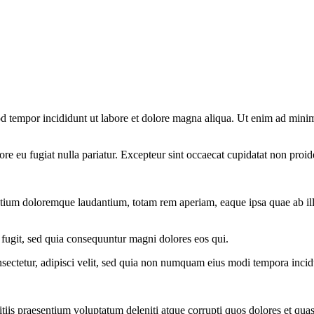
d tempor incididunt ut labore et dolore magna aliqua. Ut enim ad minim 
lore eu fugiat nulla pariatur. Excepteur sint occaecat cupidatat non proid
ntium doloremque laudantium, totam rem aperiam, eaque ipsa quae ab illo i
 fugit, sed quia consequuntur magni dolores eos qui.
sectetur, adipisci velit, sed quia non numquam eius modi tempora inci
iis praesentium voluptatum deleniti atque corrupti quos dolores et quas 