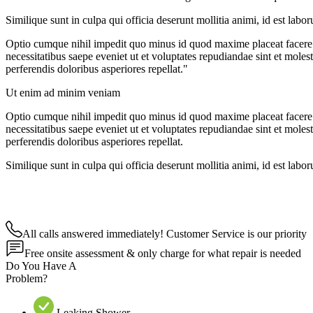
Similique sunt in culpa qui officia deserunt mollitia animi, id est lab
Optio cumque nihil impedit quo minus id quod maxime placeat facere 
necessitatibus saepe eveniet ut et voluptates repudiandae sint et moles
perferendis doloribus asperiores repellat."
Ut enim ad minim veniam
Optio cumque nihil impedit quo minus id quod maxime placeat facere 
necessitatibus saepe eveniet ut et voluptates repudiandae sint et moles
perferendis doloribus asperiores repellat.
Similique sunt in culpa qui officia deserunt mollitia animi, id est lab
All calls answered immediately! Customer Service is our priority
Free onsite assessment & only charge for what repair is needed
Do You Have A
Problem?
Leaking Shower