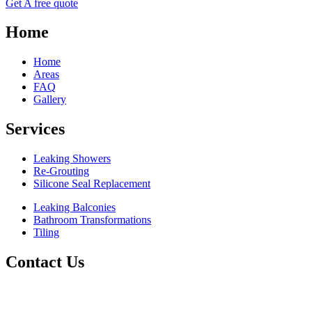
Get A free quote
Home
Home
Areas
FAQ
Gallery
Services
Leaking Showers
Re-Grouting
Silicone Seal Replacement
Leaking Balconies
Bathroom Transformations
Tiling
Contact Us