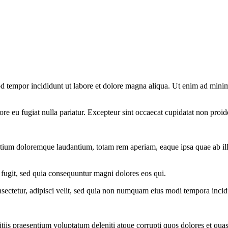
d tempor incididunt ut labore et dolore magna aliqua. Ut enim ad minim 
lore eu fugiat nulla pariatur. Excepteur sint occaecat cupidatat non proid
ntium doloremque laudantium, totam rem aperiam, eaque ipsa quae ab illo i
 fugit, sed quia consequuntur magni dolores eos qui.
sectetur, adipisci velit, sed quia non numquam eius modi tempora inci
iis praesentium voluptatum deleniti atque corrupti quos dolores et quas 