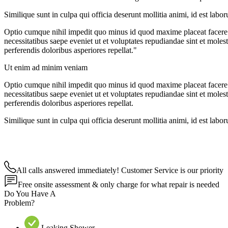
Similique sunt in culpa qui officia deserunt mollitia animi, id est lab
Optio cumque nihil impedit quo minus id quod maxime placeat facere 
necessitatibus saepe eveniet ut et voluptates repudiandae sint et moles
perferendis doloribus asperiores repellat."
Ut enim ad minim veniam
Optio cumque nihil impedit quo minus id quod maxime placeat facere 
necessitatibus saepe eveniet ut et voluptates repudiandae sint et moles
perferendis doloribus asperiores repellat.
Similique sunt in culpa qui officia deserunt mollitia animi, id est lab
All calls answered immediately! Customer Service is our priority
Free onsite assessment & only charge for what repair is needed
Do You Have A
Problem?
Leaking Shower