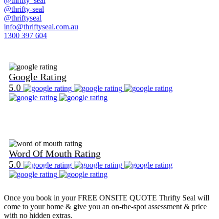
@thrifty_seal
@thrifty-seal
@thriftyseal
info@thriftyseal.com.au
1300 397 604
Find Us on Google
Google Rating
5.0
Find Us on Word Of Mouth
Word Of Mouth Rating
5.0
Once you book in your
FREE ONSITE QUOTE
Thrifty Seal will
come to your home & give you an on-the-spot assessment & price
with no hidden extras.