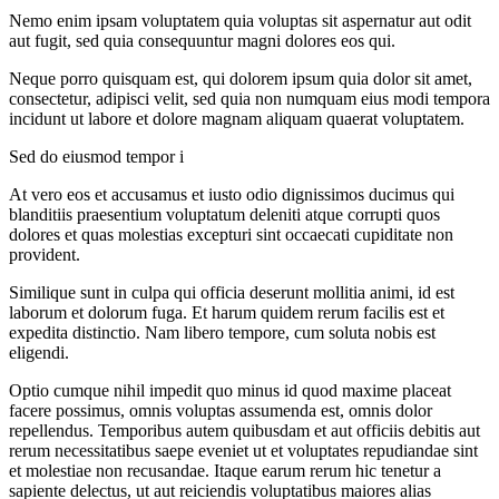
Nemo enim ipsam voluptatem quia voluptas sit aspernatur aut odit
aut fugit, sed quia consequuntur magni dolores eos qui.
Neque porro quisquam est, qui dolorem ipsum quia dolor sit amet,
consectetur, adipisci velit, sed quia non numquam eius modi tempora
incidunt ut labore et dolore magnam aliquam quaerat voluptatem.
Sed do eiusmod tempor i
At vero eos et accusamus et iusto odio dignissimos ducimus qui
blanditiis praesentium voluptatum deleniti atque corrupti quos
dolores et quas molestias excepturi sint occaecati cupiditate non
provident.
Similique sunt in culpa qui officia deserunt mollitia animi, id est
laborum et dolorum fuga. Et harum quidem rerum facilis est et
expedita distinctio. Nam libero tempore, cum soluta nobis est
eligendi.
Optio cumque nihil impedit quo minus id quod maxime placeat
facere possimus, omnis voluptas assumenda est, omnis dolor
repellendus. Temporibus autem quibusdam et aut officiis debitis aut
rerum necessitatibus saepe eveniet ut et voluptates repudiandae sint
et molestiae non recusandae. Itaque earum rerum hic tenetur a
sapiente delectus, ut aut reiciendis voluptatibus maiores alias