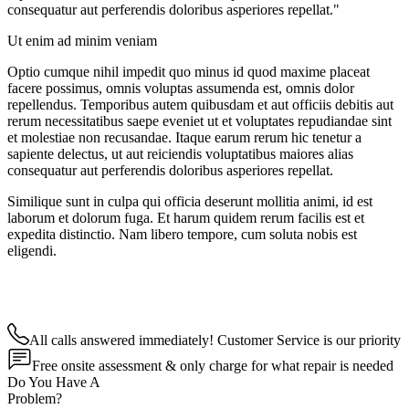
consequatur aut perferendis doloribus asperiores repellat."
Ut enim ad minim veniam
Optio cumque nihil impedit quo minus id quod maxime placeat
facere possimus, omnis voluptas assumenda est, omnis dolor
repellendus. Temporibus autem quibusdam et aut officiis debitis aut
rerum necessitatibus saepe eveniet ut et voluptates repudiandae sint
et molestiae non recusandae. Itaque earum rerum hic tenetur a
sapiente delectus, ut aut reiciendis voluptatibus maiores alias
consequatur aut perferendis doloribus asperiores repellat.
Similique sunt in culpa qui officia deserunt mollitia animi, id est
laborum et dolorum fuga. Et harum quidem rerum facilis est et
expedita distinctio. Nam libero tempore, cum soluta nobis est
eligendi.
All calls answered immediately! Customer Service is our priority
Free onsite assessment & only charge for what repair is needed
Do You Have A
Problem?