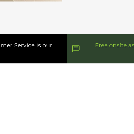
omer Service is our
Free onsite a