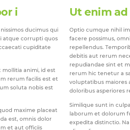
or i
Ut enim ad
gnissimos ducimus qui
Optio cumque nihil i
i atque corrupti quos
facere possimus, omni
ccaecati cupiditate
repellendus. Temporib
debitis aut rerum nec
repudiandae sint et 
mollitia animi, id est
rerum hic tenetur a sa
 rerum facilis est et
voluptatibus maiores 
cum soluta nobis est
doloribus asperiores r
Similique sunt in culpa
 quod maxime placeat
laborum et dolorum fu
a est, omnis dolor
expedita distinctio. N
et aut officiis