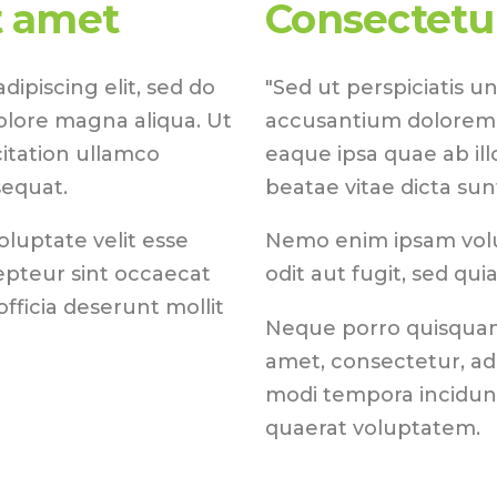
t amet
Consectetur
ipiscing elit, sed do
"Sed ut perspiciatis u
olore magna aliqua. Ut
accusantium dolorem
itation ullamco
eaque ipsa quae ab ill
sequat.
beatae vitae dicta sun
oluptate velit esse
Nemo enim ipsam volu
cepteur sint occaecat
odit aut fugit, sed qu
fficia deserunt mollit
Neque porro quisquam 
amet, consectetur, ad
modi tempora incidun
quaerat voluptatem.