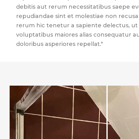
debitis aut rerum necessitatibus saepe ev
repudiandae sint et molestiae non recus
rerum hic tenetur a sapiente delectus, ut 
voluptatibus maiores alias consequatur a
doloribus asperiores repellat."