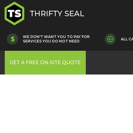
WE DON'T WANT YOU TO PAY FOR
ALL C
SERVICES YOU DO NOT NEED
GET A FREE ON-SITE QUOTE
P