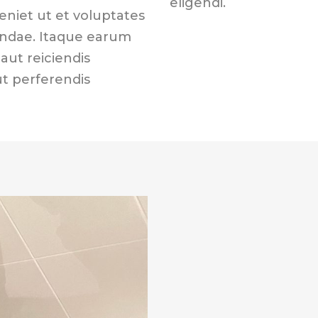
eligendi.
eniet ut et voluptates
andae. Itaque earum
aut reiciendis
ut perferendis