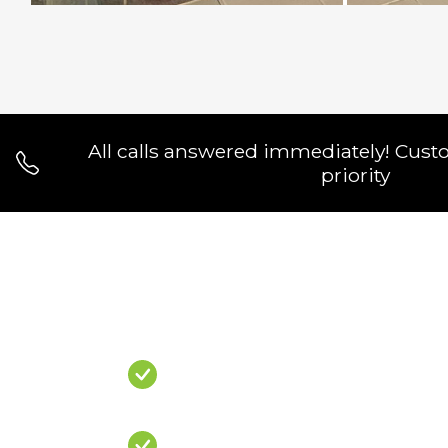
All calls answered immediately! Cust
priority
Do You Have A
PROBLEM?
Leaking Shower
Leaking Balcony