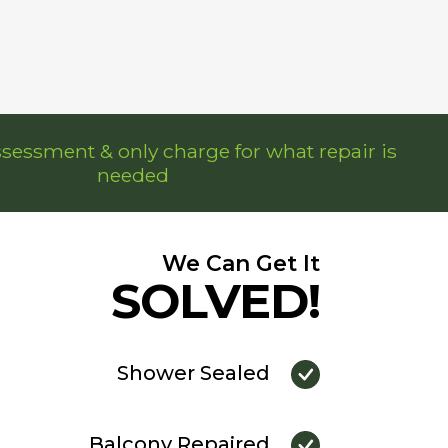
ssessment & only charge for what repair is
needed
We Can Get It
SOLVED!
Shower Sealed
Balcony Repaired