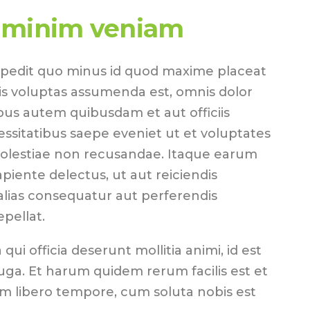
 minim veniam
mpedit quo minus id quod maxime placeat
s voluptas assumenda est, omnis dolor
us autem quibusdam et aut officiis
essitatibus saepe eveniet ut et voluptates
molestiae non recusandae. Itaque earum
piente delectus, ut aut reiciendis
alias consequatur aut perferendis
epellat.
 qui officia deserunt mollitia animi, id est
ga. Et harum quidem rerum facilis est et
am libero tempore, cum soluta nobis est