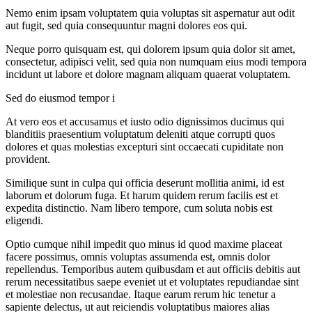
Nemo enim ipsam voluptatem quia voluptas sit aspernatur aut odit
aut fugit, sed quia consequuntur magni dolores eos qui.
Neque porro quisquam est, qui dolorem ipsum quia dolor sit amet,
consectetur, adipisci velit, sed quia non numquam eius modi tempora
incidunt ut labore et dolore magnam aliquam quaerat voluptatem.
Sed do eiusmod tempor i
At vero eos et accusamus et iusto odio dignissimos ducimus qui
blanditiis praesentium voluptatum deleniti atque corrupti quos
dolores et quas molestias excepturi sint occaecati cupiditate non
provident.
Similique sunt in culpa qui officia deserunt mollitia animi, id est
laborum et dolorum fuga. Et harum quidem rerum facilis est et
expedita distinctio. Nam libero tempore, cum soluta nobis est
eligendi.
Optio cumque nihil impedit quo minus id quod maxime placeat
facere possimus, omnis voluptas assumenda est, omnis dolor
repellendus. Temporibus autem quibusdam et aut officiis debitis aut
rerum necessitatibus saepe eveniet ut et voluptates repudiandae sint
et molestiae non recusandae. Itaque earum rerum hic tenetur a
sapiente delectus, ut aut reiciendis voluptatibus maiores alias