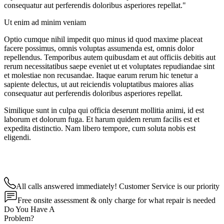
consequatur aut perferendis doloribus asperiores repellat."
Ut enim ad minim veniam
Optio cumque nihil impedit quo minus id quod maxime placeat
facere possimus, omnis voluptas assumenda est, omnis dolor
repellendus. Temporibus autem quibusdam et aut officiis debitis aut
rerum necessitatibus saepe eveniet ut et voluptates repudiandae sint
et molestiae non recusandae. Itaque earum rerum hic tenetur a
sapiente delectus, ut aut reiciendis voluptatibus maiores alias
consequatur aut perferendis doloribus asperiores repellat.
Similique sunt in culpa qui officia deserunt mollitia animi, id est
laborum et dolorum fuga. Et harum quidem rerum facilis est et
expedita distinctio. Nam libero tempore, cum soluta nobis est
eligendi.
All calls answered immediately! Customer Service is our priority
Free onsite assessment & only charge for what repair is needed
Do You Have A
Problem?