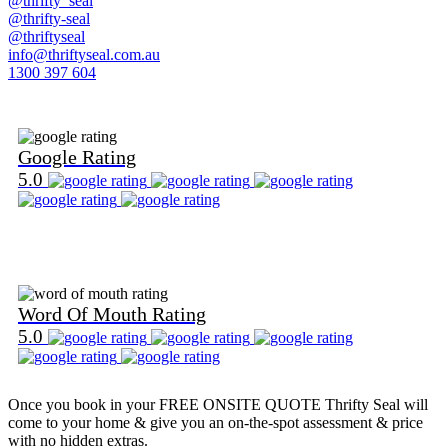
@thrifty_seal
@thrifty-seal
@thriftyseal
info@thriftyseal.com.au
1300 397 604
Find Us on Google
Google Rating
5.0
Find Us on Word Of Mouth
Word Of Mouth Rating
5.0
Once you book in your
FREE ONSITE QUOTE
Thrifty Seal will
come to your home & give you an on-the-spot assessment & price
with no hidden extras.