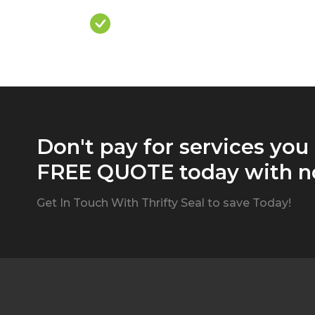
Over Priced Quote
Don't pay for services you
FREE QUOTE today with no
Get In Touch With Thrifty Seal to save Today!