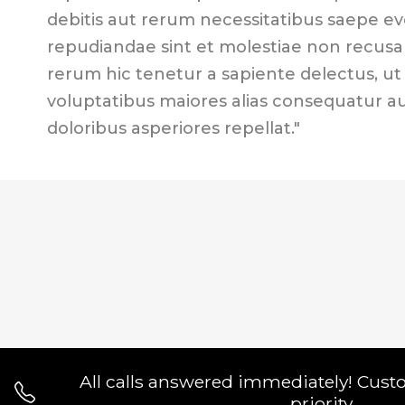
debitis aut rerum necessitatibus saepe ev
repudiandae sint et molestiae non recus
rerum hic tenetur a sapiente delectus, ut 
voluptatibus maiores alias consequatur a
doloribus asperiores repellat."
All calls answered immediately! Cust
priority