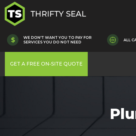
WE DON'T WANT YOU TO PAY FOR
ALL C
SERVICES YOU DO NOT NEED
GET A FREE ON-SITE QUOTE
Plu