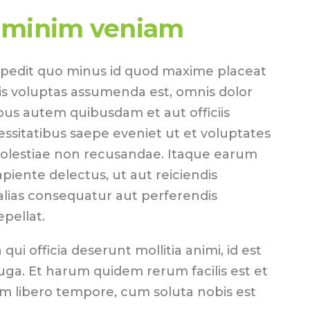
 minim veniam
mpedit quo minus id quod maxime placeat
s voluptas assumenda est, omnis dolor
us autem quibusdam et aut officiis
essitatibus saepe eveniet ut et voluptates
molestiae non recusandae. Itaque earum
piente delectus, ut aut reiciendis
alias consequatur aut perferendis
epellat.
 qui officia deserunt mollitia animi, id est
ga. Et harum quidem rerum facilis est et
am libero tempore, cum soluta nobis est