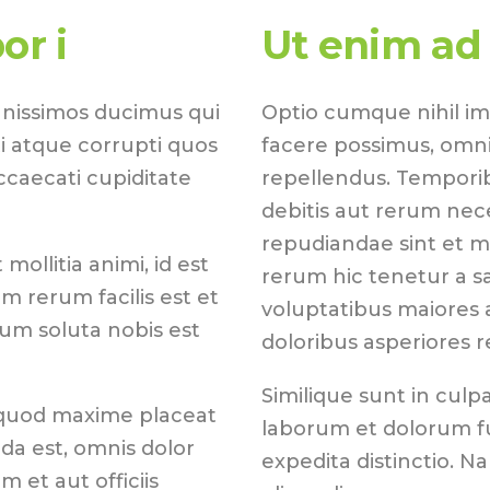
or i
Ut enim ad
gnissimos ducimus qui
Optio cumque nihil i
i atque corrupti quos
facere possimus, omni
ccaecati cupiditate
repellendus. Temporib
debitis aut rerum nec
repudiandae sint et 
mollitia animi, id est
rerum hic tenetur a sa
 rerum facilis est et
voluptatibus maiores 
cum soluta nobis est
doloribus asperiores r
Similique sunt in culpa
 quod maxime placeat
laborum et dolorum fu
a est, omnis dolor
expedita distinctio. N
et aut officiis