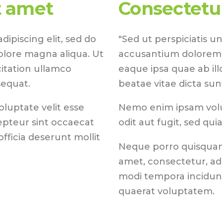
t amet
Consectetur
ipiscing elit, sed do
"Sed ut perspiciatis u
olore magna aliqua. Ut
accusantium dolorem
itation ullamco
eaque ipsa quae ab ill
sequat.
beatae vitae dicta sun
oluptate velit esse
Nemo enim ipsam volu
cepteur sint occaecat
odit aut fugit, sed qu
fficia deserunt mollit
Neque porro quisquam 
amet, consectetur, ad
modi tempora incidun
quaerat voluptatem.