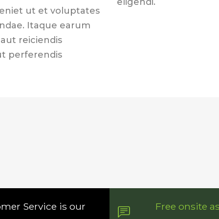
eligendi.
eniet ut et voluptates
andae. Itaque earum
aut reiciendis
ut perferendis
omer Service is our
Free onsite a