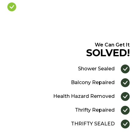
Over Priced Quote
We Can Get It
SOLVED!
Shower Sealed
Balcony Repaired
Health Hazard Removed
Thrifty Repaired
THRIFTY SEALED