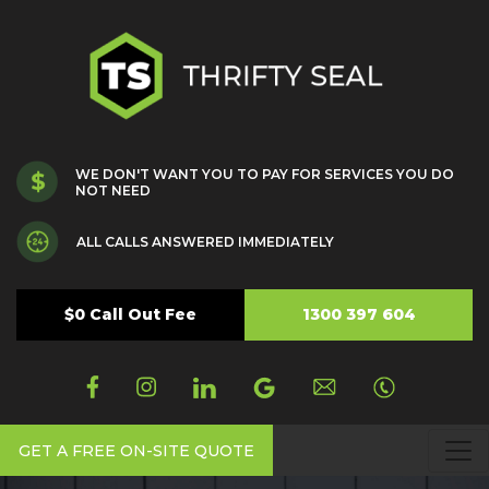
WE DON'T WANT YOU TO PAY FOR SERVICES YOU DO
NOT NEED
ALL CALLS ANSWERED IMMEDIATELY
$0 Call Out Fee
1300 397 604
GET A FREE ON-SITE QUOTE