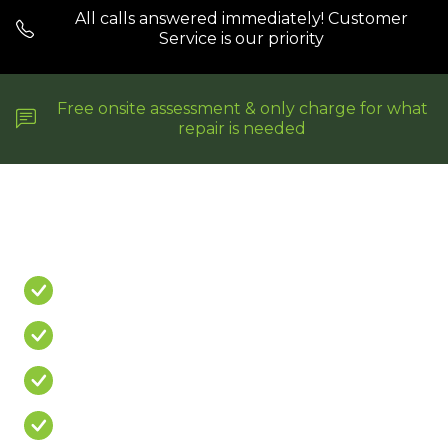
All calls answered immediately! Customer
Service is our priority
Free onsite assessment & only charge for what
repair is needed
Do You Have A
PROBLEM?
Leaking Shower
Leaking Balcony
Mouldy Silicone
Cracked/Missing Grout