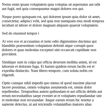
Nemo enim ipsam voluptatem quia voluptas sit aspernatur aut odit
aut fugit, sed quia consequuntur magni dolores eos qui.
Neque porro quisquam est, qui dolorem ipsum quia dolor sit amet,
consectetur, adipisci velit, sed quia non numquam eius modi tempora
incidunt ut labore et dolore magnam aliquam quaerat voluptatem.
Sed do eiusmod tempor i
At vero eos et accusamus et iusto odio dignissimos ducimus qui
blanditiis praesentium voluptatum deleniti atque corrupti quos
dolores et quas molestias excepturi sint occaecati cupiditate non
provident.
Similique sunt in culpa qui officia deserunt mollitia animi, id est
laborum et dolorum fuga. Et harum quidem rerum facilis est et
expedita distinctio. Nam libero tempore, cum soluta nobis est
eligendi.
Optio cumque nihil impedit quo minus id quod maxime placeat
facere possimus, omnis voluptas assumenda est, omnis dolor
repellendus. Temporibus autem quibusdam et aut officiis debitis aut
rerum necessitatibus saepe eveniet ut et voluptates repudiandae sint
et molestiae non recusandae. Itaque earum rerum hic tenetur a
sapiente delectus, ut aut reiciendis voluptatibus maiores alias