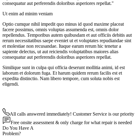
consequatur aut perferendis doloribus asperiores repellat."
Ut enim ad minim veniam
Optio cumque nihil impedit quo minus id quod maxime placeat
facere possimus, omnis voluptas assumenda est, omnis dolor
repellendus. Temporibus autem quibusdam et aut officiis debitis aut
rerum necessitatibus saepe eveniet ut et voluptates repudiandae sint
et molestiae non recusandae. Itaque earum rerum hic tenetur a
sapiente delectus, ut aut reiciendis voluptatibus maiores alias
consequatur aut perferendis doloribus asperiores repellat.
Similique sunt in culpa qui officia deserunt mollitia animi, id est
laborum et dolorum fuga. Et harum quidem rerum facilis est et
expedita distinctio. Nam libero tempore, cum soluta nobis est
eligendi.
All calls answered immediately! Customer Service is our priority
Free onsite assessment & only charge for what repair is needed
Do You Have A
Problem?