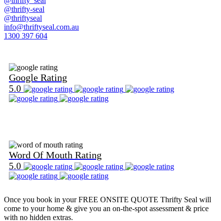
@thrifty_seal
@thrifty-seal
@thriftyseal
info@thriftyseal.com.au
1300 397 604
Find Us on Google
Google Rating
5.0
Find Us on Word Of Mouth
Word Of Mouth Rating
5.0
Once you book in your
FREE ONSITE QUOTE
Thrifty Seal will
come to your home & give you an on-the-spot assessment & price
with no hidden extras.