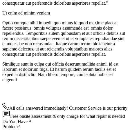
consequatur aut perferendis doloribus asperiores repellat."
Ut enim ad minim veniam
Optio cumque nihil impedit quo minus id quod maxime placeat
facere possimus, omnis voluptas assumenda est, omnis dolor
repellendus. Temporibus autem quibusdam et aut officiis debitis aut
rerum necessitatibus saepe eveniet ut et voluptates repudiandae sint
et molestiae non recusandae. Itaque earum rerum hic tenetur a
sapiente delectus, ut aut reiciendis voluptatibus maiores alias
consequatur aut perferendis doloribus asperiores repellat.
Similique sunt in culpa qui officia deserunt mollitia animi, id est
laborum et dolorum fuga. Et harum quidem rerum facilis est et
expedita distinctio. Nam libero tempore, cum soluta nobis est
eligendi.
All calls answered immediately! Customer Service is our priority
Free onsite assessment & only charge for what repair is needed
Do You Have A
Problem?