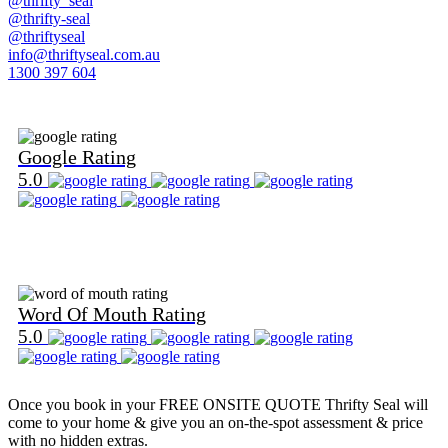
@thrifty_seal
@thrifty-seal
@thriftyseal
info@thriftyseal.com.au
1300 397 604
Find Us on Google
Google Rating
5.0
Find Us on Word Of Mouth
Word Of Mouth Rating
5.0
Once you book in your
FREE ONSITE QUOTE
Thrifty Seal will
come to your home & give you an on-the-spot assessment & price
with no hidden extras.