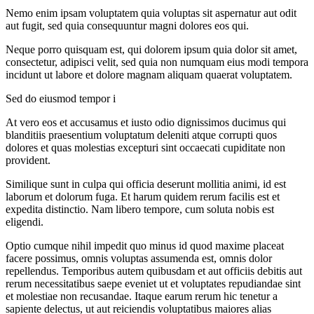
Nemo enim ipsam voluptatem quia voluptas sit aspernatur aut odit
aut fugit, sed quia consequuntur magni dolores eos qui.
Neque porro quisquam est, qui dolorem ipsum quia dolor sit amet,
consectetur, adipisci velit, sed quia non numquam eius modi tempora
incidunt ut labore et dolore magnam aliquam quaerat voluptatem.
Sed do eiusmod tempor i
At vero eos et accusamus et iusto odio dignissimos ducimus qui
blanditiis praesentium voluptatum deleniti atque corrupti quos
dolores et quas molestias excepturi sint occaecati cupiditate non
provident.
Similique sunt in culpa qui officia deserunt mollitia animi, id est
laborum et dolorum fuga. Et harum quidem rerum facilis est et
expedita distinctio. Nam libero tempore, cum soluta nobis est
eligendi.
Optio cumque nihil impedit quo minus id quod maxime placeat
facere possimus, omnis voluptas assumenda est, omnis dolor
repellendus. Temporibus autem quibusdam et aut officiis debitis aut
rerum necessitatibus saepe eveniet ut et voluptates repudiandae sint
et molestiae non recusandae. Itaque earum rerum hic tenetur a
sapiente delectus, ut aut reiciendis voluptatibus maiores alias