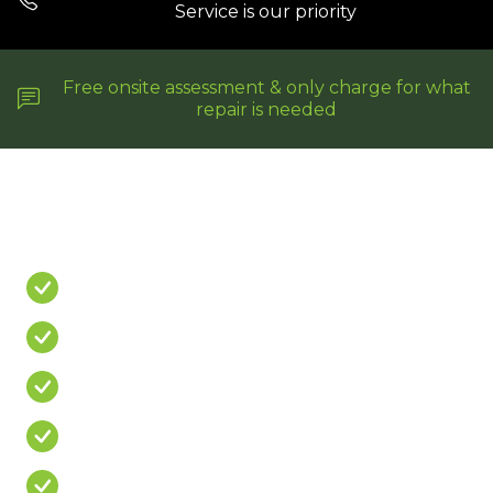
Service is our priority
Free onsite assessment & only charge for what
repair is needed
Do You Have A
PROBLEM?
Leaking Shower
Leaking Balcony
Mouldy Silicone
Cracked/Missing Grout
Over Priced Quote