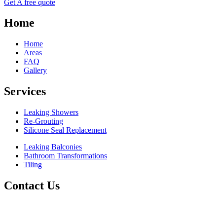
Get A free quote
Home
Home
Areas
FAQ
Gallery
Services
Leaking Showers
Re-Grouting
Silicone Seal Replacement
Leaking Balconies
Bathroom Transformations
Tiling
Contact Us