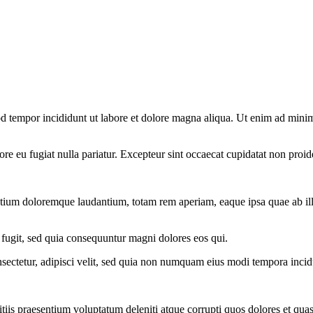
d tempor incididunt ut labore et dolore magna aliqua. Ut enim ad minim 
lore eu fugiat nulla pariatur. Excepteur sint occaecat cupidatat non proid
ntium doloremque laudantium, totam rem aperiam, eaque ipsa quae ab illo i
 fugit, sed quia consequuntur magni dolores eos qui.
sectetur, adipisci velit, sed quia non numquam eius modi tempora inci
iis praesentium voluptatum deleniti atque corrupti quos dolores et quas 