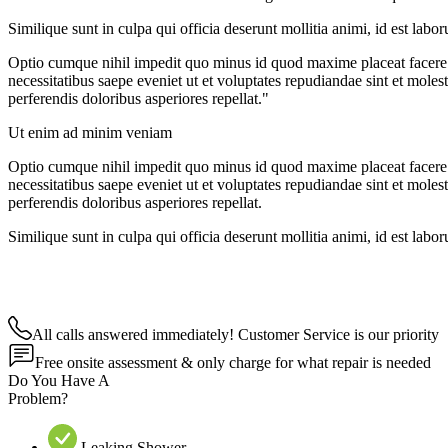
Similique sunt in culpa qui officia deserunt mollitia animi, id est lab
Optio cumque nihil impedit quo minus id quod maxime placeat facere 
necessitatibus saepe eveniet ut et voluptates repudiandae sint et moles
perferendis doloribus asperiores repellat."
Ut enim ad minim veniam
Optio cumque nihil impedit quo minus id quod maxime placeat facere 
necessitatibus saepe eveniet ut et voluptates repudiandae sint et moles
perferendis doloribus asperiores repellat.
Similique sunt in culpa qui officia deserunt mollitia animi, id est lab
All calls answered immediately! Customer Service is our priority
Free onsite assessment & only charge for what repair is needed
Do You Have A
Problem?
Leaking Shower